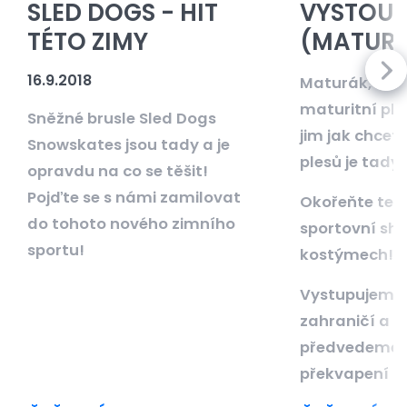
SLED DOGS - HIT
VYSTOUP
TÉTO ZIMY
(MATURIT
16.9.2018
Maturák, mat
maturitní ples,
Sněžné brusle Sled Dogs
jim jak chcet
Snowskates jsou tady a je
plesů je tady!
opravdu na co se těšit!
Pojďte se s námi zamilovat
Okořeňte ten 
do tohoto nového zimního
sportovní sh
sportu!
kostýmech!
Vystupujeme p
zahraničí a r
předvedeme 
překvapení i u