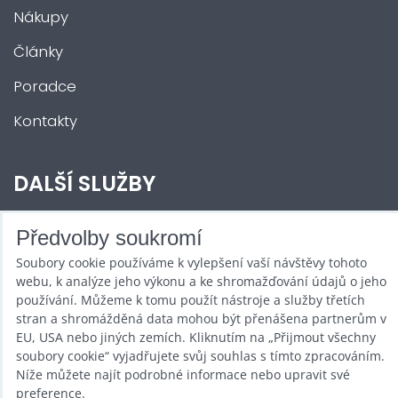
Nákupy
Články
Poradce
Kontakty
DALŠÍ SLUŽBY
Zábava na Vaši akci
Předvolby soukromí
Soubory cookie používáme k vylepšení vaší návštěvy tohoto
Půjčovna
webu, k analýze jeho výkonu a ke shromažďování údajů o jeho
používání. Můžeme k tomu použít nástroje a služby třetích
Promotéři
stran a shromážděná data mohou být přenášena partnerům v
Kurzy a setkání
EU, USA nebo jiných zemích. Kliknutím na „Přijmout všechny
soubory cookie“ vyjadřujete svůj souhlas s tímto zpracováním.
Velkoobchod
Níže můžete najít podrobné informace nebo upravit své
preference.