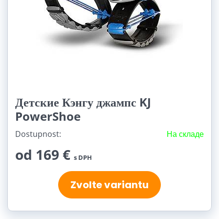
Детские Кэнгу джампс KJ
PowerShoe
Dostupnost:
На складе
od 169 €
s DPH
Zvolte variantu