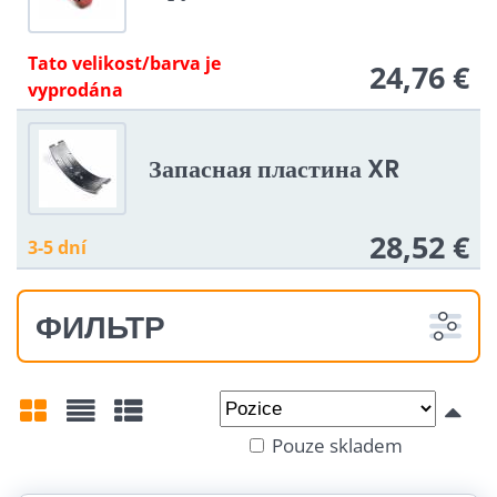
Exercise has never been such fun, safe and simple.
Tato velikost/barva je
24,76 €
vyprodána
Запасная пластина XR
28,52 €
3-5 dní
ФИЛЬТР
Od:
Do:
Pouze skladem
Mřížka
Seznam
Tabulka