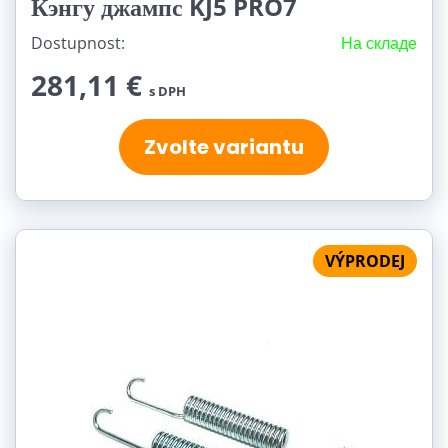
Кэнгу джампс KJ5 PRO7
Dostupnost:
На складе
281,11 €
s DPH
Zvolte variantu
VÝPRODEJ