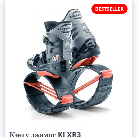
BESTSELLER
Кэнгу джампс KJ XR3