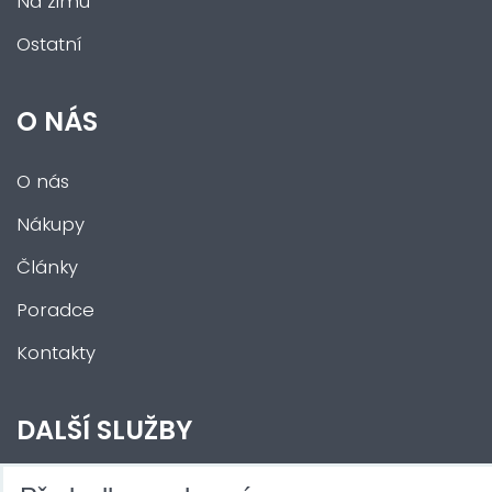
Na zimu
Ostatní
O NÁS
O nás
Nákupy
Články
Poradce
Kontakty
DALŠÍ SLUŽBY
Zábava na Vaši akci