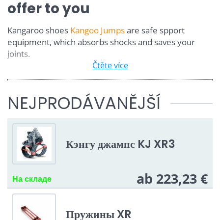
offer to you
Kangaroo shoes
Kangoo Jumps
are safe spport
equipment, which absorbs shocks and saves your
joints.
Čtěte více
Videa Youtube jsou blokovány Volbami
NEJPRODÁVANĚJŠÍ
soukromí
Přejete si načíst Youtube video?
Кэнгу джампс KJ XR3
Povolit jednou
ab 223,23 €
На складе
Povolit a zapamatovat - souhlas s
druhem cookie: Funkční
Пружины XR
Otevřít video v novém okně