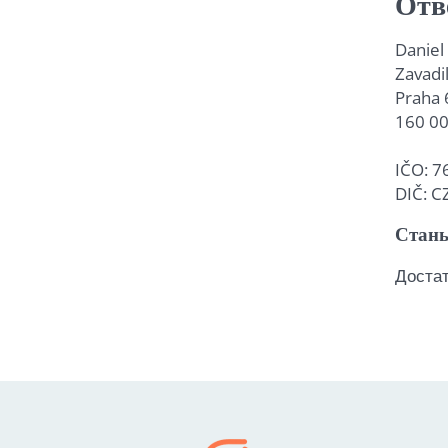
Отв
Daniel
Zavadi
Praha 
160 0
IČO: 
DIČ: 
Стань
Достат