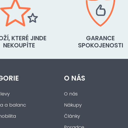
OŽÍ, KTERÉ JINDE
GARANCE
NEKOUPÍTE
SPOKOJENOSTI
GORIE
O NÁS
levy
O nás
a a balanc
Nákupy
obilita
Články
Poradce