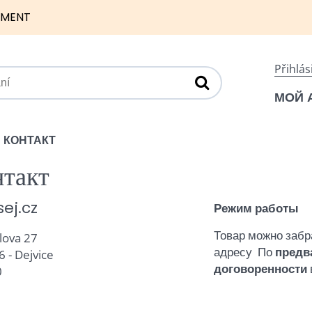
NMENT
Přihlás
МОЙ 
КОНТАКТ
такт
sej.cz
Режим работы
Товар можно забр
lova 27
адресу По
предв
6 - Dejvice
договоренности
0