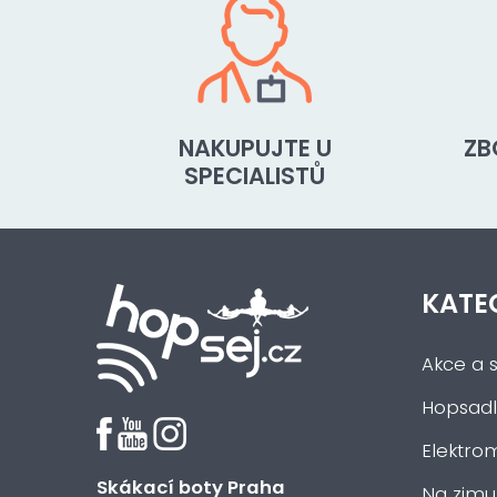
NAKUPUJTE U
ZB
SPECIALISTŮ
KATE
Akce a s
Hopsadl
Elektrom
Skákací boty Praha
Na zimu