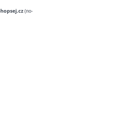
hopsej.cz
(по-