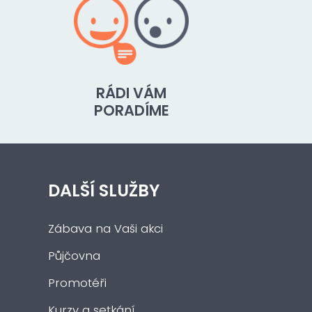
RÁDI VÁM
PORADÍME
DALŠÍ SLUŽBY
Zábava na Vaši akci
Půjčovna
Promotéři
Kurzy a setkání