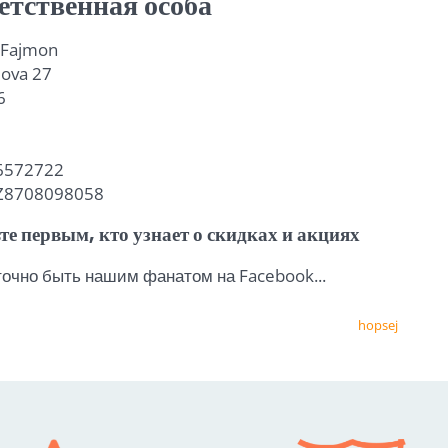
етственная особа
 Fajmon
lova 27
6
0
76572722
CZ8708098058
те первым, кто узнает о скидках и акциях
очно быть нашим фанатом на Facebook...
hopsej