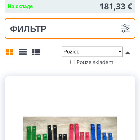
181,33 €
На складе
ФИЛЬТР
Od:
Do:
Pouze skladem
Mřížka
Seznam
Tabulka
Tvrdost pružin:
Nosnost:
18-30 kg (1)
30-50 Kg (2)
50-80 Kg (3)
80-120 Kg (3)