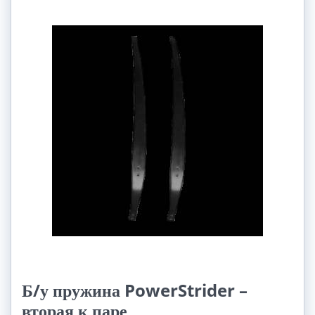
Б/у пружина PowerStrider –
вторая к паре