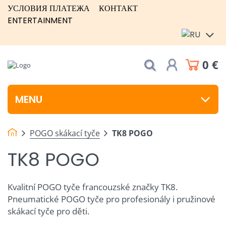
УСЛОВИЯ ПЛАТЕЖА
КОНТАКТ
ENTERTAINMENT
0 €
MENU
POGO skákací tyče
TK8 POGO
TK8 POGO
Kvalitní POGO tyče francouzské značky TK8.
Pneumatické POGO tyče pro profesionály i pružinové
skákací tyče pro děti.