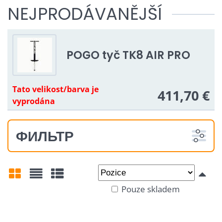
NEJPRODÁVANĚJŠÍ
POGO tyč TK8 AIR PRO
Tato velikost/barva je
411,70 €
vyprodána
ФИЛЬТР
Od:
Do:
Pouze skladem
Mřížka
Seznam
Tabulka
Určení: