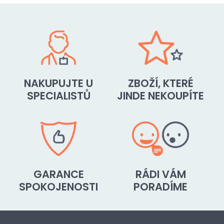
Dospělí (1)
Princip:
Pneumatické (1)
NAKUPUJTE U
ZBOŽÍ, KTERÉ
Nosnost:
SPECIALISTŮ
JINDE NEKOUPÍTE
30-50 Kg (1)
50-80 Kg (1)
80-120 Kg (1)
GARANCE
RÁDI VÁM
SPOKOJENOSTI
PORADÍME