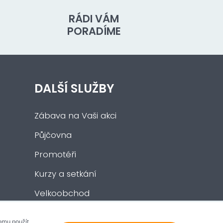
RÁDI VÁM
PORADÍME
DALŠÍ SLUŽBY
Zábava na Vaši akci
Půjčovna
Promotéři
Kurzy a setkání
Velkoobchod
Nabídka práce
tomu použít