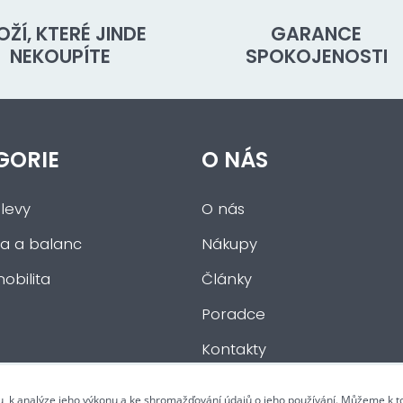
OŽÍ, KTERÉ JINDE
GARANCE
NEKOUPÍTE
SPOKOJENOSTI
GORIE
O NÁS
levy
O nás
a a balanc
Nákupy
obilita
Články
Poradce
Kontakty
u, k analýze jeho výkonu a ke shromažďování údajů o jeho používání. Můžeme k 