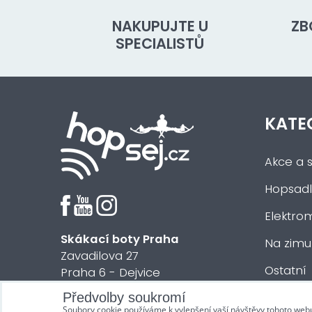
NAKUPUJTE U
ZB
SPECIALISTŮ
KATE
Akce a s
Hopsadl
Elektrom
Skákací boty Praha
Na zimu
Zavadilova 27
Ostatní
Praha 6 - Dejvice
Předvolby soukromí
© 2018 HOPsej.cz
Soubory cookie používáme k vylepšení vaší návštěvy tohoto web