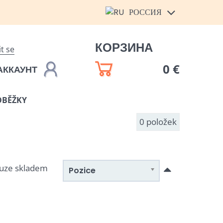
РОССИЯ
КОРЗИНА
it se
0 €
АККАУНТ
OBĚŽKY
0
položek
uze skladem
Pozice