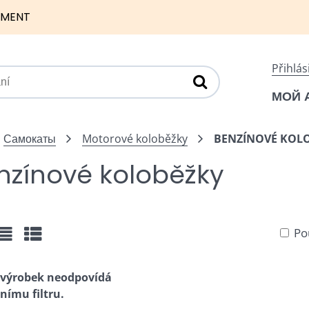
NMENT
Přihlás
МОЙ 
Самокаты
Motorové koloběžky
BENZÍNOVÉ KOL
nzínové koloběžky
Po
žka
Seznam
Tabulka