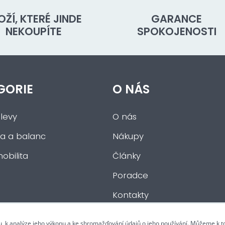
OŽÍ, KTERÉ JINDE
GARANCE
NEKOUPÍTE
SPOKOJENOSTI
GORIE
O NÁS
levy
O nás
a a balanc
Nákupy
obilita
Články
Poradce
Kontakty
u, k analýze jeho výkonu a ke shromažďování údajů o jeho používání. Můžeme k 