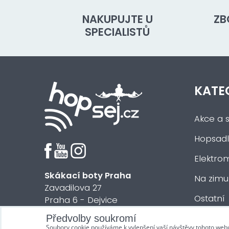
NAKUPUJTE U
ZB
SPECIALISTŮ
KATE
Akce a s
Hopsadl
Elektrom
Skákací boty Praha
Na zimu
Zavadilova 27
Ostatní
Praha 6 - Dejvice
Předvolby soukromí
© 2018 HOPsej.cz
Soubory cookie používáme k vylepšení vaší návštěvy tohoto web