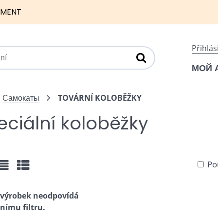
NMENT
Přihlás
МОЙ 
Самокаты
TOVÁRNÍ KOLOBĚŽKY
eciální koloběžky
Po
žka
Seznam
Tabulka