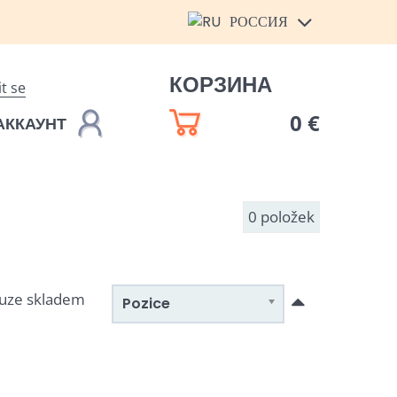
РОССИЯ
КОРЗИНА
it se
0 €
АККАУНТ
0
položek
uze skladem
Pozice