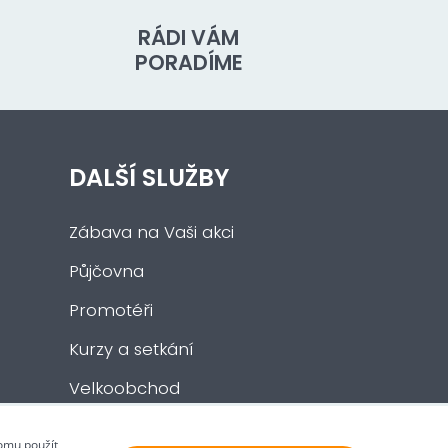
RÁDI VÁM
PORADÍME
DALŠÍ SLUŽBY
Zábava na Vaši akci
Půjčovna
Promotéři
Kurzy a setkání
Velkoobchod
Nabídka práce
tomu použít