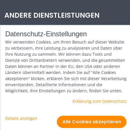
ANDERE DIENSTLEISTUNGEN
Zábava na Vaši akci
Datenschutz-Einstellungen
Půjčovna
Wir verwenden Cookies, um Ihren Besuch auf dieser Website
zu verbessern, ihre Leistung zu analysieren und Daten über
Promotéři
ihre Nutzung zu sammeln. Wir können dazu Tools und
Dienste von Drittanbietern verwenden, und die gesammelten
Kurzy a setkání
Daten können an Partner in der EU, den USA oder anderen
Ländern übermittelt werden. Indem Sie auf "Alle Cookies
Velkoobchod
akzeptieren" klicken, erklären Sie sich mit dieser Verarbeitung
einverstanden. Detaillierte Informationen und die
Nabídka práce
Möglichkeit, Ihre Einstellungen zu ändern, finden Sie unten.
Erklärung zum Datenschutz
Datenschutz-Einstellungen
Details anzeigen
Erklärung zum Datenschutz
Alle Cookies akzeptieren
Website erstellt mit:
ByznysWeb.cz