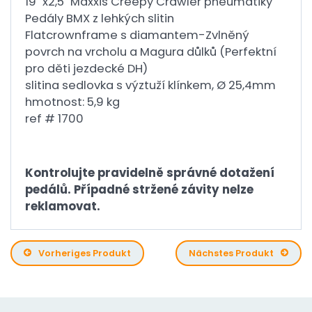
19 "x2,5" Maxxis Creepy Crawler pneumatiky
Pedály BMX z lehkých slitin
Flatcrownframe s diamantem-Zvlněný
povrch na vrcholu a Magura důlků (Perfektní
pro děti jezdecké DH)
slitina sedlovka s výztuží klínkem, Ø 25,4mm
hmotnost: 5,9 kg
ref # 1700
Kontrolujte pravidelně správné dotažení
pedálů. Případné stržené závity nelze
reklamovat.
Vorheriges Produkt
Nächstes Produkt