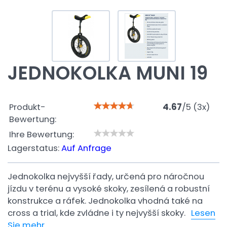
JEDNOKOLKA MUNI 19
Produkt-
4.67
/
5
(
3
x)
Bewertung:
Ihre Bewertung:
Lagerstatus:
Auf Anfrage
Jednokolka nejvyšší řady, určená pro náročnou
jízdu v terénu a vysoké skoky, zesílená a robustní
konstrukce a ráfek. Jednokolka vhodná také na
cross a trial, kde zvládne i ty nejvyšší skoky.
Lesen
Sie mehr