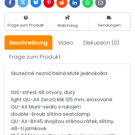
Bluesky
Twitter
Facebook
Pinterest
Reddit
LinkedIn
WhatsApp
E-
mail
Frage zum Produkt
Sendungen
Watchdog
Beschreibung
Video
Diskussion
(0)
Frage zum Produkt
Skutečně nezničitelná MUNI jednokolka
ISIS-střed, 48 otvory, dutý
light QU-AX ZeroQ klik 125 mm, eloxované
QU-AX Muni-sedlo s rukojetí
double-šroub slitina seatclamp
QU-AX-BX45 dvojitou stěnou ráfek, slitiny,
48-ti jamkové