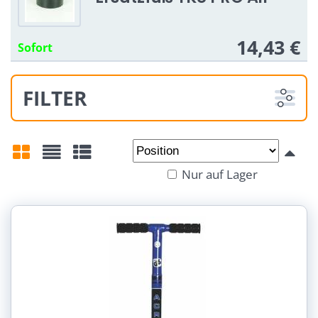
14,43 €
Sofort
FILTER
Von:
An:
Nur auf Lager
Gitter
Liste
Tabelle