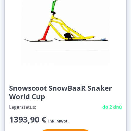
Snowscoot SnowBaaR Snaker
World Cup
Lagerstatus:
do 2 dnů
1393,90 €
inkl MWSt.