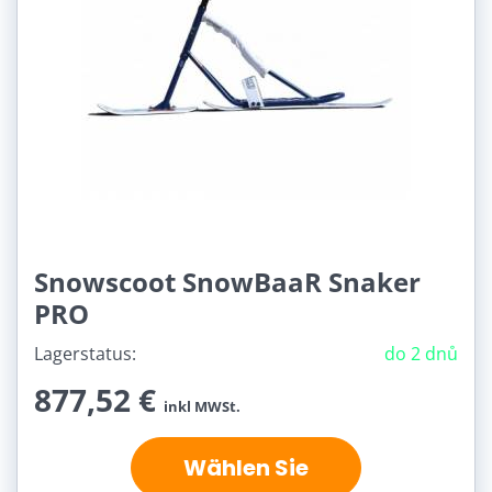
Snowscoot SnowBaaR Snaker
PRO
Lagerstatus:
do 2 dnů
877,52 €
inkl MWSt.
Wählen Sie