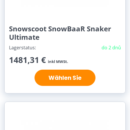
Snowscoot SnowBaaR Snaker
Ultimate
Lagerstatus:
do 2 dnů
1481,31 €
inkl MWSt.
Wählen Sie