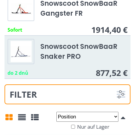
Snowscoot SnowBaaR
Gangster FR
1914,40 €
Sofort
Snowscoot SnowBaaR
Snaker PRO
877,52 €
do 2 dnů
FILTER
Von:
An:
Nur auf Lager
Gitter
Liste
Tabelle