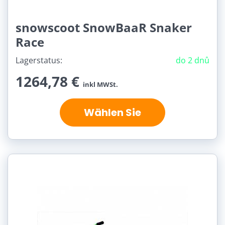
snowscoot SnowBaaR Snaker
Race
Lagerstatus:
do 2 dnů
1264,78 €
inkl MWSt.
Wählen Sie