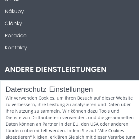
Nákupy
Články
Poradce
Kontakty
ANDERE DIENSTLEISTUNGEN
Zábava na Vaši akci
Datenschutz-Einstellungen
Půjčovna
Wir verwenden Cookies, um Ihren Besuch auf dieser Website
zu verbessern, ihre Leistung zu analysieren und Daten über
Promotéři
ihre Nutzung zu sammeln. Wir können dazu Tools und
Dienste von Drittanbietern verwenden, und die gesammelten
Kurzy a setkání
Daten können an Partner in der EU, den USA oder anderen
Ländern übermittelt werden. Indem Sie auf "Alle Cookies
Velkoobchod
akzeptieren" klicken, erklären Sie sich mit dieser Verarbeitung