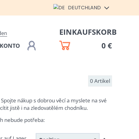
DEUTCHLAND
EINKAUFSKORB
den
0 €
 KONTO
0
Artikel
? Spojte nákup s dobrou věcí a myslete na své
tit jistě i na zledovatělém chodníku.
ch nebude potřeba:
r auf Lager