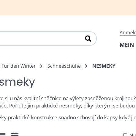
Anmel
MEIN
Für den Winter
Schneeschuhe
NESMEKY
smeky
te si u nás kvalitní sněžnice na výlety zasněženou krajinou
iče. Pořiďte jim praktické nesmeky, díky kterým se budou cí
y praktické konstrukce snadno schovají do kapsy když ji
Nu