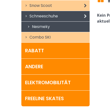
Snow Scoot
Gitt
Schneeschuhe
Nesmeky
Combo SKI
RABATT
ANDERE
ELEKTROMOBILITÄT
FREELINE SKATES