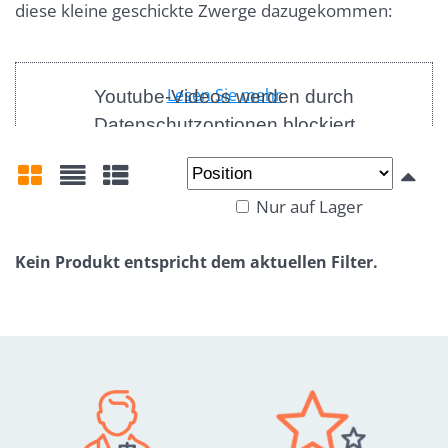
diese kleine geschickte Zwerge dazugekommen:
Lesen Sie mehr
Youtube-Videos werden durch
Datenschutzoptionen blockiert
Möchten Sie ein Youtube-Video laden?
Nur auf Lager
Gitter
Liste
Tabelle
Einmal zulassen
Immer zulassen - mit Cookie-Typ
übereinstimmen: Funktionell
Video in einem neuen Fenster öffnen
Dieser Mischling kombiniert die besten Eigenscheften
von beiden Eltern: