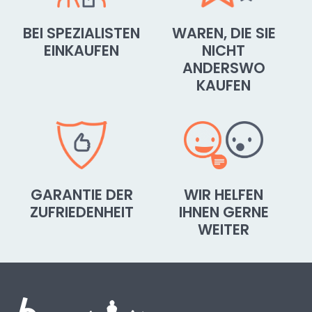
leicht
schnell
BEI SPEZIALISTEN
WAREN, DIE SIE
beweglich
EINKAUFEN
NICHT
kompakt
ANDERSWO
leistungsfähig
KAUFEN
Das Segway-Einrad ist
ein tolles Verkehrsmittel
. Du
kannst ohne Schwitzen bei einer Lauf-
Geschwinglichkeit mit freien Händen telefonieren
oder mit Smartphone spielen.
GARANTIE DER
WIR HELFEN
ZUFRIEDENHEIT
IHNEN GERNE
WEITER