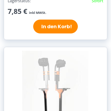
Lagerstatus:
Sofort
7,85 €
inkl MWSt.
In den Korb!