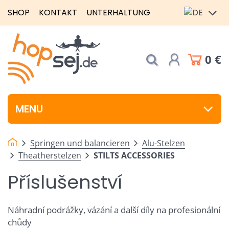
SHOP
KONTAKT
UNTERHALTUNG
0 €
MENU
Springen und balancieren
Alu-Stelzen
Theatherstelzen
STILTS ACCESSORIES
Příslušenství
Náhradní podrážky, vázání a další díly na profesionální
chůdy