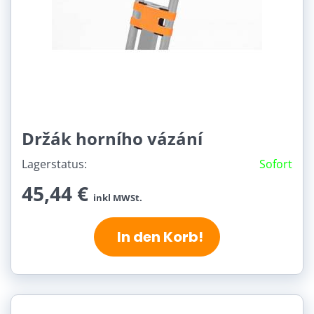
Držák horního vázání
Lagerstatus:
Sofort
45,44 €
inkl MWSt.
In den Korb!