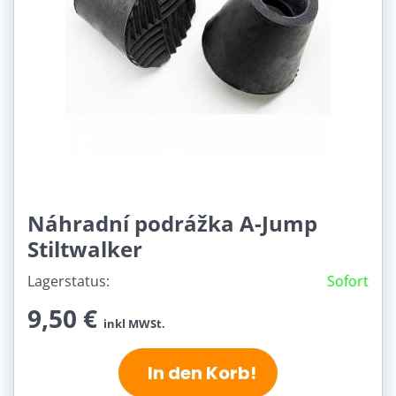
Náhradní podrážka A-Jump
Stiltwalker
Lagerstatus:
Sofort
9,50 €
inkl MWSt.
In den Korb!