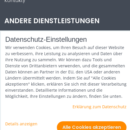
Kontakty
ANDERE DIENSTLEISTUNGEN
Zábava na Vaši akci
Datenschutz-Einstellungen
Půjčovna
Wir verwenden Cookies, um Ihren Besuch auf dieser Website
zu verbessern, ihre Leistung zu analysieren und Daten über
Promotéři
ihre Nutzung zu sammeln. Wir können dazu Tools und
Dienste von Drittanbietern verwenden, und die gesammelten
Kurzy a setkání
Daten können an Partner in der EU, den USA oder anderen
Ländern übermittelt werden. Indem Sie auf "Alle Cookies
Velkoobchod
akzeptieren" klicken, erklären Sie sich mit dieser Verarbeitung
einverstanden. Detaillierte Informationen und die
Nabídka práce
Möglichkeit, Ihre Einstellungen zu ändern, finden Sie unten.
Erklärung zum Datenschutz
Datenschutz-Einstellungen
Details anzeigen
Erklärung zum Datenschutz
Alle Cookies akzeptieren