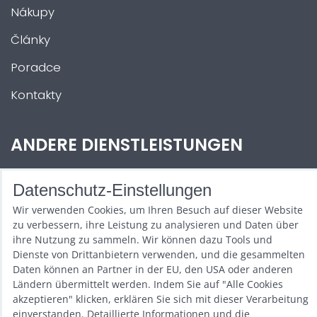
Nákupy
Články
Poradce
Kontakty
ANDERE DIENSTLEISTUNGEN
Zábava na Vaši akci
Datenschutz-Einstellungen
Půjčovna
Wir verwenden Cookies, um Ihren Besuch auf dieser Website
zu verbessern, ihre Leistung zu analysieren und Daten über
Promotéři
ihre Nutzung zu sammeln. Wir können dazu Tools und
Dienste von Drittanbietern verwenden, und die gesammelten
Kurzy a setkání
Daten können an Partner in der EU, den USA oder anderen
Ländern übermittelt werden. Indem Sie auf "Alle Cookies
Velkoobchod
akzeptieren" klicken, erklären Sie sich mit dieser Verarbeitung
einverstanden. Detaillierte Informationen und die