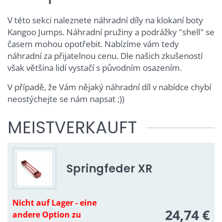
V této sekci naleznete náhradní díly na klokaní boty
Kangoo Jumps. Náhradní pružiny a podrážky "shell" se
časem mohou opotřebit. Nabízíme vám tedy
náhradní za přijatelnou cenu. Dle našich zkušeností
však většina lidí vystačí s původním osazením.
V případě, že Vám nějaký náhradní díl v nabídce chybí
neostýchejte se nám napsat ;))
MEISTVERKAUFT
Springfeder XR
Nicht auf Lager - eine
24,74 €
andere Option zu