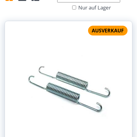
Von:
An:
Nur auf Lager
Gitter
Liste
Tabelle
AUSVERKAUF