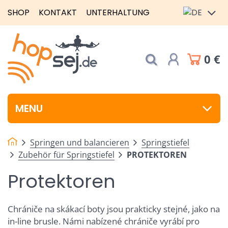
SHOP
KONTAKT
UNTERHALTUNG
0 €
MENU
Springen und balancieren
Springstiefel
Zubehör für Springstiefel
PROTEKTOREN
Protektoren
Chrániče na skákací boty jsou prakticky stejné, jako na
in-line brusle. Námi nabízené chrániče vyrábí pro