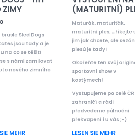
 ZIMY
(MATURITNÍ) PL
18
Maturák, maturiťák,
maturitní ples, ...říkejte s
 brusle Sled Dogs
jim jak chcete, ale sezó
ates jsou tady a je
plesů je tady!
 na co se těšit!
 se s námi zamilovat
Okořeňte ten svůj origin
oto nového zimního
sportovní show v
!
kostýmech!
Vystupujeme po celé ČR 
zahraničí a rádi
předvedeme půlnoční
překvapení i u vás ;-)
 SIE MEHR
LESEN SIE MEHR