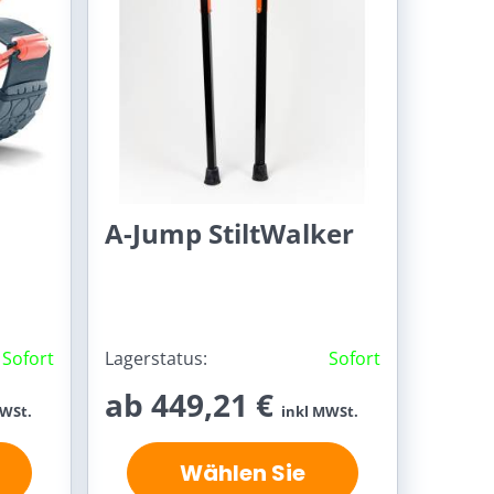
J
A-Jump StiltWalker
Sofort
Lagerstatus:
Sofort
ab 449,21 €
MWSt.
inkl MWSt.
Wählen Sie