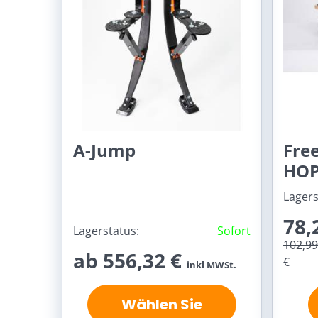
A-Jump
Free
HOP
Lagers
78,
Lagerstatus:
Sofort
102,9
ab 556,32 €
€
inkl MWSt.
Wählen Sie