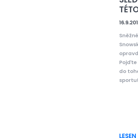
TÉTO
16.9.20
Sněžné
Snowsk
opravdu
Pojďte
do toh
sportu
LESEN