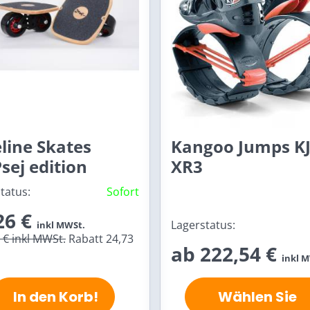
line Skates
Kangoo Jumps K
sej edition
XR3
tatus:
Sofort
26 €
Lagerstatus:
inkl MWSt.
9 €
inkl MWSt.
Rabatt 24,73
ab 222,54 €
inkl 
In den Korb!
Wählen Sie