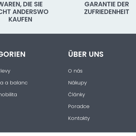
WAREN, DIE SIE
GARANTIE DER
ICHT ANDERSWO
ZUFRIEDENHEIT
KAUFEN
GORIEN
ÜBER UNS
levy
O nás
a a balanc
Nákupy
obilita
Články
Poradce
Kontakty