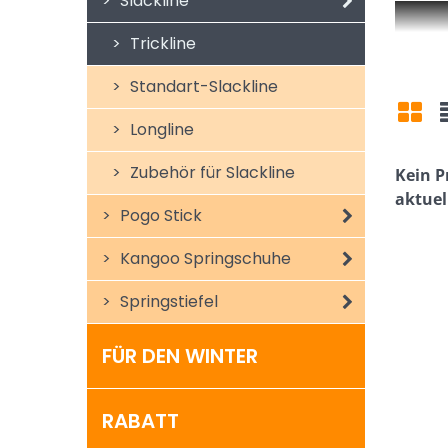
Slackline
Trickline
Standart-Slackline
Longline
Gitt
Zubehör für Slackline
Pogo Stick
Kangoo Springschuhe
Springstiefel
FÜR DEN WINTER
RABATT