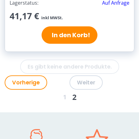
Lagerstatus:
Auf Anfrage
41,17 €
inkl MWSt.
In den Korb!
Es gibt keine andere Produkte.
Vorherige
Weiter
2
1