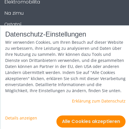
Elektromobilita
Na zimu
Ostatní
Datenschutz-Einstellungen
Wir verwenden Cookies, um Ihren Besuch auf dieser Website
ÜBER UNS
zu verbessern, ihre Leistung zu analysieren und Daten über
ihre Nutzung zu sammeln. Wir können dazu Tools und
O nás
Dienste von Drittanbietern verwenden, und die gesammelten
Daten können an Partner in der EU, den USA oder anderen
Nákupy
Ländern übermittelt werden. Indem Sie auf "Alle Cookies
akzeptieren" klicken, erklären Sie sich mit dieser Verarbeitung
Články
einverstanden. Detaillierte Informationen und die
Möglichkeit, Ihre Einstellungen zu ändern, finden Sie unten.
Poradce
Erklärung zum Datenschutz
Kontakty
Details anzeigen
Alle Cookies akzeptieren
ANDERE DIENSTLEISTUNGEN