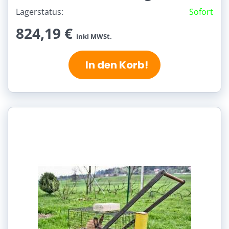
Lagerstatus:
Sofort
824,19 €
inkl MWSt.
In den Korb!