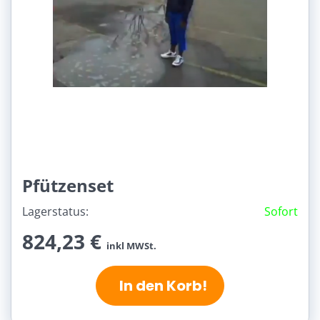
Pfützenset
Lagerstatus:
Sofort
824,23 €
inkl MWSt.
In den Korb!