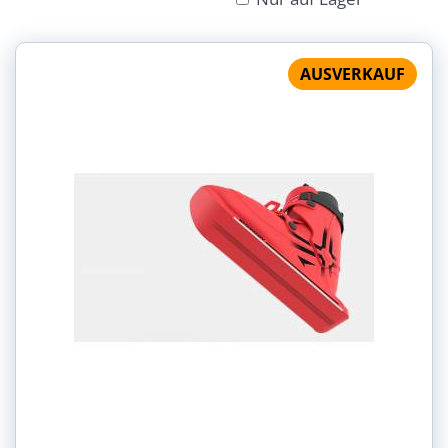
Gitter
Liste
Tabelle
Größe:
AUSVERKAUF
Barva: