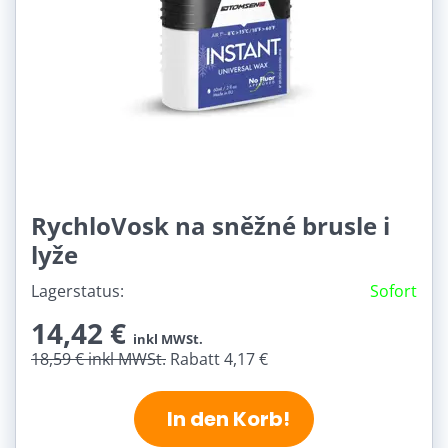
RychloVosk na sněžné brusle i
lyže
Lagerstatus:
Sofort
14,42 €
inkl MWSt.
18,59 €
inkl MWSt.
Rabatt 4,17 €
In den Korb!