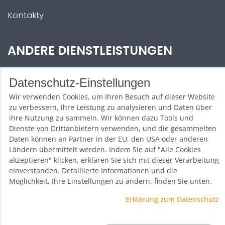
Kontakty
ANDERE DIENSTLEISTUNGEN
Zábava na Vaši akci
Datenschutz-Einstellungen
Půjčovna
Wir verwenden Cookies, um Ihren Besuch auf dieser Website
zu verbessern, ihre Leistung zu analysieren und Daten über
Promotéři
ihre Nutzung zu sammeln. Wir können dazu Tools und
Dienste von Drittanbietern verwenden, und die gesammelten
Kurzy a setkání
Daten können an Partner in der EU, den USA oder anderen
Ländern übermittelt werden. Indem Sie auf "Alle Cookies
Velkoobchod
akzeptieren" klicken, erklären Sie sich mit dieser Verarbeitung
einverstanden. Detaillierte Informationen und die
Nabídka práce
Möglichkeit, Ihre Einstellungen zu ändern, finden Sie unten.
Erklärung zum Datenschutz
Datenschutz-Einstellungen