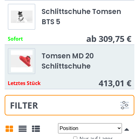
Möchten Sie ein Youtube-Video laden?
Schlittschuhe Tomsen
BTS 5
Einmal zulassen
ab 309,75 €
Sofort
Immer zulassen - mit Cookie-Typ
übereinstimmen: Funktionell
Tomsen MD 20
Video in einem neuen Fenster öffnen
Schlittschuhe
413,01 €
Letztes Stück
FILTER
Von:
An:
Nur auf Lager