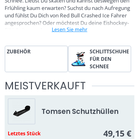
Schnee. Liebst Du skaten und kannst deswegen den
Frlühling kaum erwarten? Suchst du nach Aufregung
und fühlst Du Dich von Red Bull Crashed Ice Fahrer
angesprochen? Oder möchtest Du deine Eishockey-
Lesen Sie mehr
fähigkeiten verbessern?
Diese Schneeschlittschuhe kann man einfach nur
lieben! Für das Freiheist-feeling auf der Piste gibt es
ZUBEHÖR
SCHLITTSCHUHE
kein Verglich. Endlich gibt es auch in Winter eine
FÜR DEN
Variante zum skaten auf dem mit Schnee verdecktem
SCHNEE
Radweg, in der Stadt, im Wald und selbstverständlich
an der Piste. Keine Stöcke, kein mühsames
MEISTVERKAUFT
Schleppen.
Tomsen Schutzhüllen
Youtube-Videos werden durch
49,15 €
Letztes Stück
Datenschutzoptionen blockiert