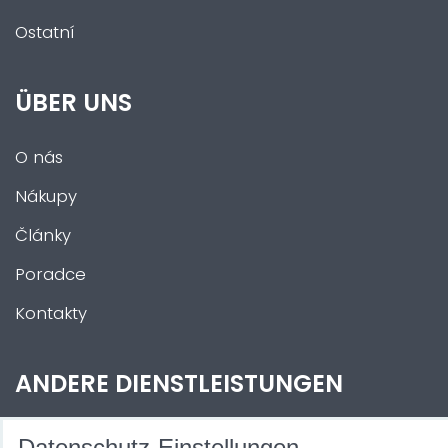
Ostatní
ÜBER UNS
O nás
Nákupy
Články
Poradce
Kontakty
ANDERE DIENSTLEISTUNGEN
Zábava na Vaši akci
Datenschutz-Einstellungen