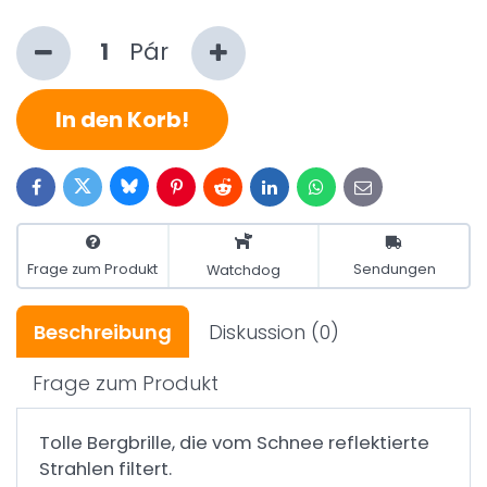
Pár
In den Korb!
Bluesky
Twitter
Facebook
Pinterest
Reddit
LinkedIn
WhatsApp
E-
mail
Frage zum Produkt
Sendungen
Watchdog
Beschreibung
Diskussion
(0)
Frage zum Produkt
Tolle Bergbrille, die vom Schnee reflektierte
Strahlen filtert.