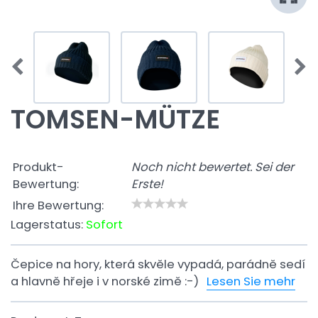
TOMSEN-MÜTZE
Produkt-
Noch nicht bewertet. Sei der
Bewertung:
Erste!
Ihre Bewertung:
Lagerstatus:
Sofort
Čepice na hory, která skvěle vypadá, parádně sedí
a hlavně hřeje i v norské zimě :-)
Lesen Sie mehr