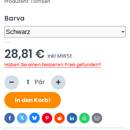
Produzent:
Tomsen
Barva
28,81 €
inkl MWSt.
Haben Sie einen besseren Preis gefunden?
Pár
In den Korb!
Bluesky
Twitter
Facebook
Pinterest
Reddit
LinkedIn
WhatsApp
E-
mail