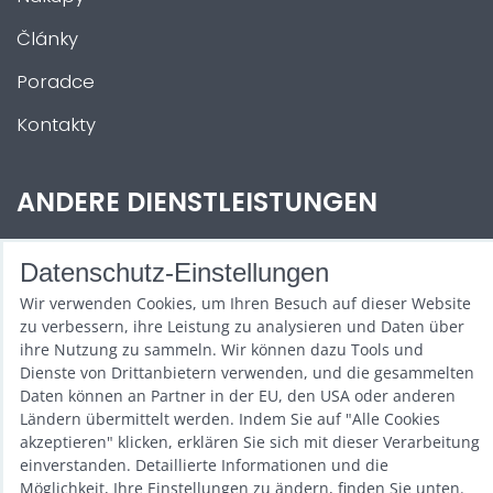
Články
Poradce
Kontakty
ANDERE DIENSTLEISTUNGEN
Zábava na Vaši akci
Datenschutz-Einstellungen
Půjčovna
Wir verwenden Cookies, um Ihren Besuch auf dieser Website
zu verbessern, ihre Leistung zu analysieren und Daten über
Promotéři
ihre Nutzung zu sammeln. Wir können dazu Tools und
Dienste von Drittanbietern verwenden, und die gesammelten
Kurzy a setkání
Daten können an Partner in der EU, den USA oder anderen
Ländern übermittelt werden. Indem Sie auf "Alle Cookies
Velkoobchod
akzeptieren" klicken, erklären Sie sich mit dieser Verarbeitung
einverstanden. Detaillierte Informationen und die
Nabídka práce
Möglichkeit, Ihre Einstellungen zu ändern, finden Sie unten.