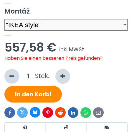
Montáž
557,58 €
inkl MWSt.
Haben Sie einen besseren Preis gefunden?
Stck.
In den Korb!
Bluesky
Twitter
Facebook
Pinterest
Reddit
LinkedIn
WhatsApp
E-
mail