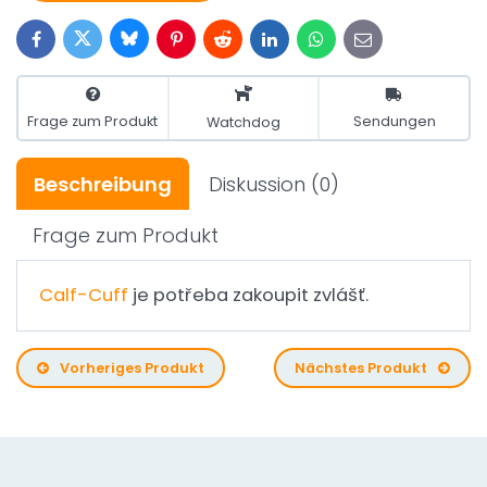
Bluesky
Twitter
Facebook
Pinterest
Reddit
LinkedIn
WhatsApp
E-
mail
Frage zum Produkt
Sendungen
Watchdog
Beschreibung
Diskussion
(0)
Frage zum Produkt
Calf-Cuff
je potřeba zakoupit zvlášť.
Vorheriges Produkt
Nächstes Produkt