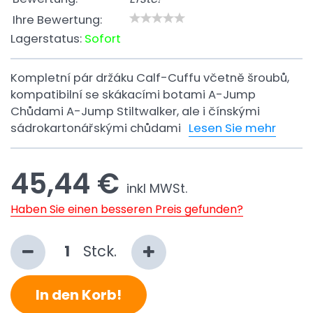
Ihre Bewertung:
Lagerstatus:
Sofort
Kompletní pár držáku Calf-Cuffu včetně šroubů,
kompatibilní se skákacími botami A-Jump
Chůdami A-Jump Stiltwalker, ale i čínskými
sádrokartonářskými chůdami
Lesen Sie mehr
45,44 €
inkl MWSt.
Haben Sie einen besseren Preis gefunden?
Stck.
In den Korb!