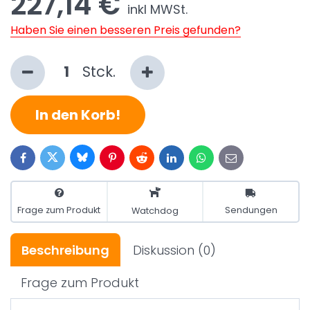
227,14 €
inkl MWSt.
Haben Sie einen besseren Preis gefunden?
Stck.
In den Korb!
Bluesky
Twitter
Facebook
Pinterest
Reddit
LinkedIn
WhatsApp
E-
mail
Frage zum Produkt
Sendungen
Watchdog
Beschreibung
Diskussion
(0)
Frage zum Produkt