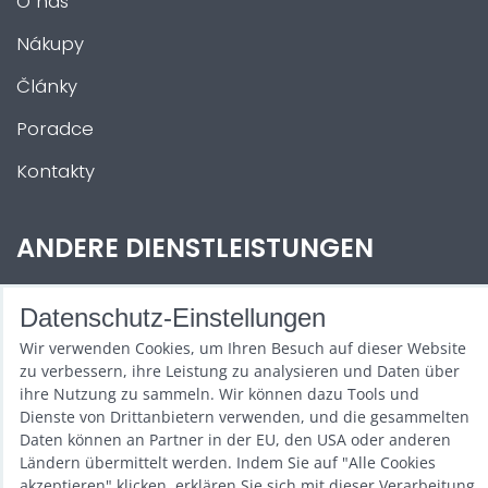
O nás
Nákupy
Články
Poradce
Kontakty
ANDERE DIENSTLEISTUNGEN
Zábava na Vaši akci
Datenschutz-Einstellungen
Půjčovna
Wir verwenden Cookies, um Ihren Besuch auf dieser Website
zu verbessern, ihre Leistung zu analysieren und Daten über
Promotéři
ihre Nutzung zu sammeln. Wir können dazu Tools und
Dienste von Drittanbietern verwenden, und die gesammelten
Kurzy a setkání
Daten können an Partner in der EU, den USA oder anderen
Ländern übermittelt werden. Indem Sie auf "Alle Cookies
Velkoobchod
akzeptieren" klicken, erklären Sie sich mit dieser Verarbeitung