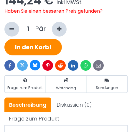
144,24 €
inkl MWSt.
Haben Sie einen besseren Preis gefunden?
Pár
In den Korb!
Bluesky
Twitter
Facebook
Pinterest
Reddit
LinkedIn
WhatsApp
E-
mail
Frage zum Produkt
Sendungen
Watchdog
Beschreibung
Diskussion
(0)
Frage zum Produkt