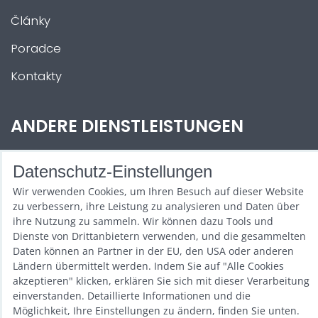
Články
Poradce
Kontakty
ANDERE DIENSTLEISTUNGEN
Zábava na Vaši akci
Datenschutz-Einstellungen
Půjčovna
Wir verwenden Cookies, um Ihren Besuch auf dieser Website
zu verbessern, ihre Leistung zu analysieren und Daten über
Promotéři
ihre Nutzung zu sammeln. Wir können dazu Tools und
Dienste von Drittanbietern verwenden, und die gesammelten
Kurzy a setkání
Daten können an Partner in der EU, den USA oder anderen
Ländern übermittelt werden. Indem Sie auf "Alle Cookies
Velkoobchod
akzeptieren" klicken, erklären Sie sich mit dieser Verarbeitung
einverstanden. Detaillierte Informationen und die
Nabídka práce
Möglichkeit, Ihre Einstellungen zu ändern, finden Sie unten.