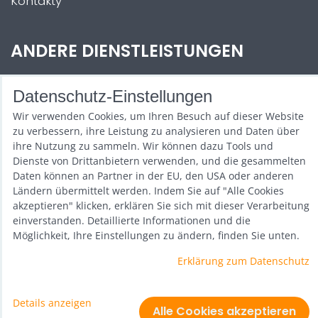
Kontakty
ANDERE DIENSTLEISTUNGEN
Zábava na Vaši akci
Datenschutz-Einstellungen
Půjčovna
Wir verwenden Cookies, um Ihren Besuch auf dieser Website
zu verbessern, ihre Leistung zu analysieren und Daten über
Promotéři
ihre Nutzung zu sammeln. Wir können dazu Tools und
Dienste von Drittanbietern verwenden, und die gesammelten
Kurzy a setkání
Daten können an Partner in der EU, den USA oder anderen
Ländern übermittelt werden. Indem Sie auf "Alle Cookies
Velkoobchod
akzeptieren" klicken, erklären Sie sich mit dieser Verarbeitung
einverstanden. Detaillierte Informationen und die
Nabídka práce
Möglichkeit, Ihre Einstellungen zu ändern, finden Sie unten.
Erklärung zum Datenschutz
Datenschutz-Einstellungen
Details anzeigen
Erklärung zum Datenschutz
Alle Cookies akzeptieren