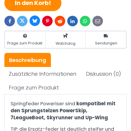
In den Korb!
Bluesky
Twitter
Facebook
Pinterest
Reddit
LinkedIn
WhatsApp
E-
mail
Frage zum Produkt
Sendungen
Watchdog
Beschreibung
Zusätzliche Informationen
Diskussion
(0)
Frage zum Produkt
Springfeder Poweriser sind
kompatibel mit
den Sprungstelzen PowerSkip,
7LeagueBoot, Skyrunner und Up-Wing
.
TIP: die Ersatz-feder ist deutlich steifer und