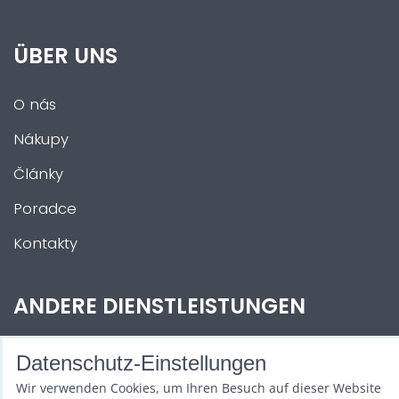
ÜBER UNS
O nás
Nákupy
Články
Poradce
Kontakty
ANDERE DIENSTLEISTUNGEN
Zábava na Vaši akci
Datenschutz-Einstellungen
Půjčovna
Wir verwenden Cookies, um Ihren Besuch auf dieser Website