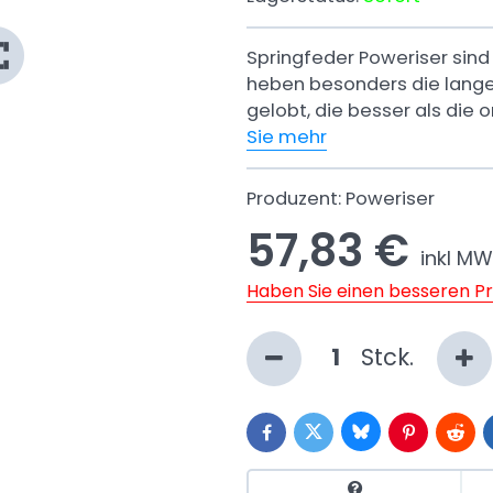
Springfeder Poweriser sind
heben besonders die lange
gelobt, die besser als die 
Sie mehr
Produzent:
Poweriser
57,83 €
inkl MW
Haben Sie einen besseren P
Stck.
Bluesky
Twitter
Facebook
Pinterest
Reddi