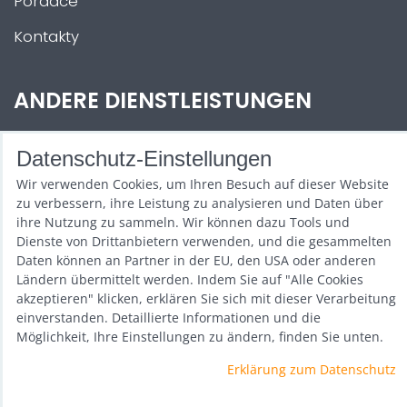
Poradce
Kontakty
ANDERE DIENSTLEISTUNGEN
Zábava na Vaši akci
Datenschutz-Einstellungen
Půjčovna
Wir verwenden Cookies, um Ihren Besuch auf dieser Website
zu verbessern, ihre Leistung zu analysieren und Daten über
Promotéři
ihre Nutzung zu sammeln. Wir können dazu Tools und
Dienste von Drittanbietern verwenden, und die gesammelten
Kurzy a setkání
Daten können an Partner in der EU, den USA oder anderen
Ländern übermittelt werden. Indem Sie auf "Alle Cookies
Velkoobchod
akzeptieren" klicken, erklären Sie sich mit dieser Verarbeitung
einverstanden. Detaillierte Informationen und die
Nabídka práce
Möglichkeit, Ihre Einstellungen zu ändern, finden Sie unten.
Erklärung zum Datenschutz
Datenschutz-Einstellungen