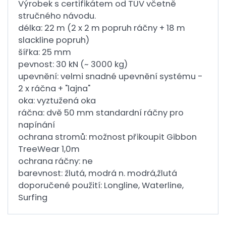
Výrobek s certifikátem od TÜV včetně
stručného návodu.
délka: 22 m (2 x 2 m popruh ráčny + 18 m
slackline popruh)
šířka: 25 mm
pevnost: 30 kN (~ 3000 kg)
upevnění: velmi snadné upevnění systému -
2 x ráčna + "lajna"
oka: vyztužená oka
ráčna: dvě 50 mm standardní ráčny pro
napínání
ochrana stromů: možnost přikoupit Gibbon
TreeWear 1,0m
ochrana ráčny: ne
barevnost: žlutá, modrá n. modrá,žlutá
doporučené použití: Longline, Waterline,
Surfing