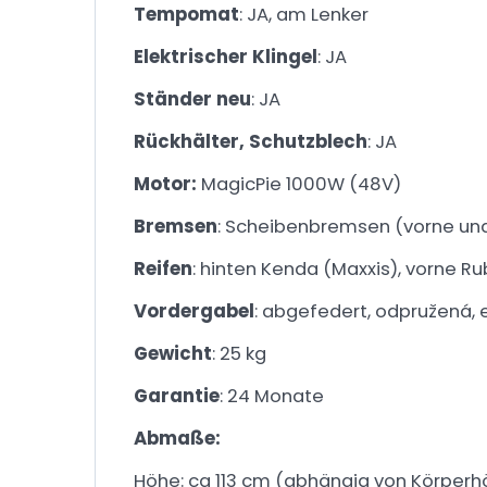
Tempomat
: JA, am Lenker
Elektrischer Klingel
: JA
Ständer neu
: JA
Rückhälter, Schutzblech
: JA
Motor:
MagicPie 1000W (48V)
Bremsen
: Scheibenbremsen (vorne und
Reifen
: hinten Kenda (Maxxis), vorne R
Vordergabel
: abgefedert, odpružená,
Gewicht
: 25 kg
Garantie
: 24 Monate
Abmaße:
Höhe: ca 113 cm (abhängig von Körperh