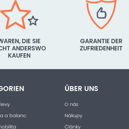
WAREN, DIE SIE
GARANTIE DER
ICHT ANDERSWO
ZUFRIEDENHEIT
KAUFEN
GORIEN
ÜBER UNS
levy
O nás
a a balanc
Nákupy
obilita
Články