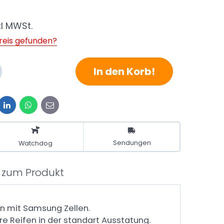
kl MWSt.
reis gefunden?
In den Korb!
it
LinkedIn
WhatsApp
E-
mail
Sendungen
Watchdog
 zum Produkt
on mit Samsung Zellen.
e Reifen in der standart Ausstatung.