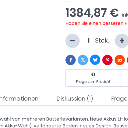
1384,87 €
in
Haben Sie einen besseren P
Stck.
Bluesky
Twitter
Facebook
Pinterest
Redd
Frage zum Produkt
 Informationen
Diskussion
(1)
Frage
swahl von mehreren Batterievarianten. Neue Akkus Li-i
ch Akku-Wahl), verlängerte Boden, neues Design. Besser