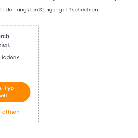
t der längsten Steigung in Tschechien:
urch
iert
 laden?
e-Typ
ell
r öffnen