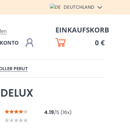
DEUTCHLAND
EINKAUFSKORB
den
0 €
 KONTO
OLLER PERUT
 DELUX
4.19
/
5
(
16
x)