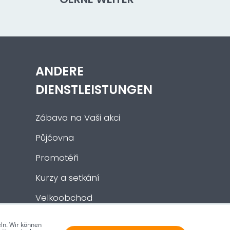
ANDERE
DIENSTLEISTUNGEN
Zábava na Vaši akci
Půjčovna
Promotéři
Kurzy a setkání
Velkoobchod
Nabídka práce
ln. Wir können