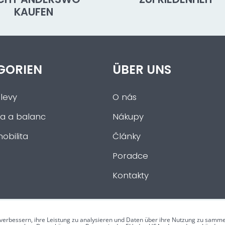
KAUFEN
GORIEN
ÜBER UNS
levy
O nás
a a balanc
Nákupy
obilita
Články
Poradce
Kontakty
verbessern, ihre Leistung zu analysieren und Daten über ihre Nutzung zu samme