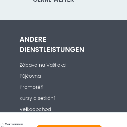
ANDERE
DIENSTLEISTUNGEN
Zábava na Vaši akci
Půjčovna
Promotéři
Kurzy a setkání
Velkoobchod
Nabídka práce
ln. Wir können