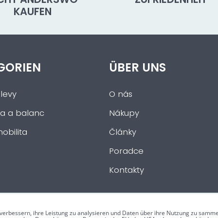
KAUFEN
GORIEN
ÜBER UNS
levy
O nás
a a balanc
Nákupy
obilita
Články
Poradce
Kontakty
verbessern, ihre Leistung zu analysieren und Daten über ihre Nutzung zu samme