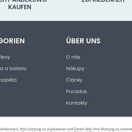
KAUFEN
GORIEN
ÜBER UNS
levy
O nás
a a balanc
Nákupy
obilita
Články
Poradce
Kontakty
verbessern, ihre Leistung zu analysieren und Daten über ihre Nutzung zu samme