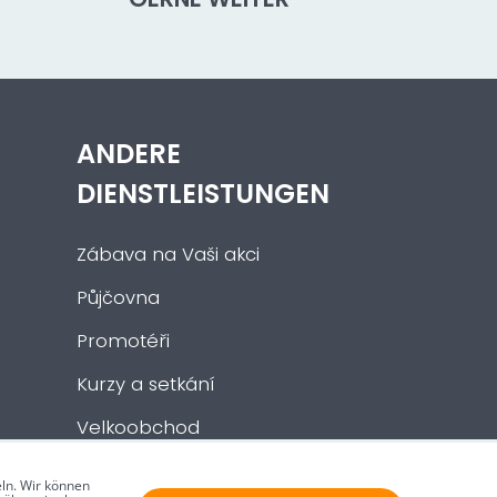
ANDERE
DIENSTLEISTUNGEN
Zábava na Vaši akci
Půjčovna
Promotéři
Kurzy a setkání
Velkoobchod
Nabídka práce
ln. Wir können