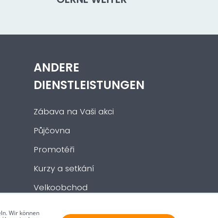
ANDERE
DIENSTLEISTUNGEN
Zábava na Vaši akci
Půjčovna
Promotéři
Kurzy a setkání
Velkoobchod
Nabídka práce
ln. Wir können