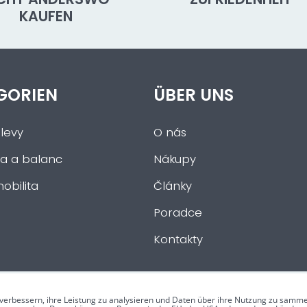
KAUFEN
GORIEN
ÜBER UNS
levy
O nás
a a balanc
Nákupy
obilita
Články
Poradce
Kontakty
verbessern, ihre Leistung zu analysieren und Daten über ihre Nutzung zu samme