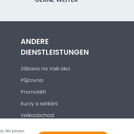
ANDERE
DIENSTLEISTUNGEN
Zábava na Vaši akci
Půjčovna
Promotéři
Kurzy a setkání
Velkoobchod
Nabídka práce
ln. Wir können