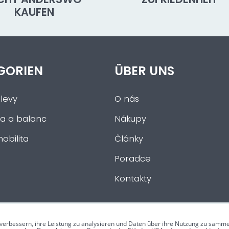
KAUFEN
GORIEN
ÜBER UNS
levy
O nás
a a balanc
Nákupy
obilita
Články
Poradce
Kontakty
verbessern, ihre Leistung zu analysieren und Daten über ihre Nutzung zu samme