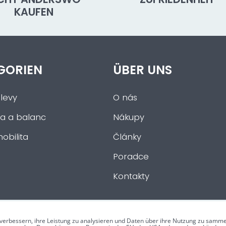
KAUFEN
GORIEN
ÜBER UNS
levy
O nás
a a balanc
Nákupy
obilita
Články
Poradce
Kontakty
verbessern, ihre Leistung zu analysieren und Daten über ihre Nutzung zu samme