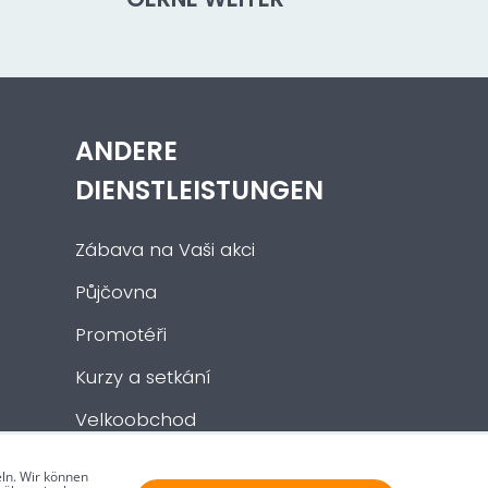
ANDERE
DIENSTLEISTUNGEN
Zábava na Vaši akci
Půjčovna
Promotéři
Kurzy a setkání
Velkoobchod
Nabídka práce
ln. Wir können