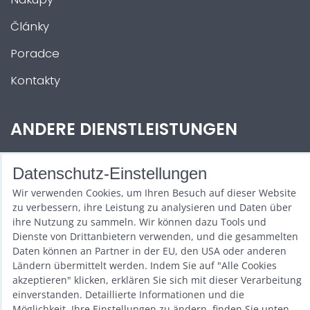
Články
Poradce
Kontakty
ANDERE DIENSTLEISTUNGEN
Zábava na Vaši akci
Datenschutz-Einstellungen
Půjčovna
Wir verwenden Cookies, um Ihren Besuch auf dieser Website
zu verbessern, ihre Leistung zu analysieren und Daten über
Promotéři
ihre Nutzung zu sammeln. Wir können dazu Tools und
Dienste von Drittanbietern verwenden, und die gesammelten
Kurzy a setkání
Daten können an Partner in der EU, den USA oder anderen
Ländern übermittelt werden. Indem Sie auf "Alle Cookies
Velkoobchod
akzeptieren" klicken, erklären Sie sich mit dieser Verarbeitung
einverstanden. Detaillierte Informationen und die
Nabídka práce
Möglichkeit, Ihre Einstellungen zu ändern, finden Sie unten.