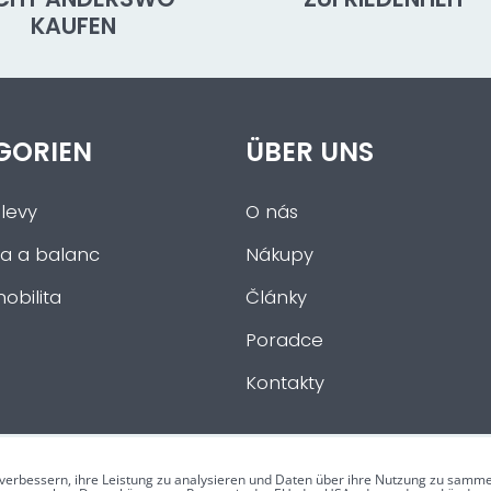
KAUFEN
GORIEN
ÜBER UNS
levy
O nás
a a balanc
Nákupy
obilita
Články
Poradce
Kontakty
verbessern, ihre Leistung zu analysieren und Daten über ihre Nutzung zu samme