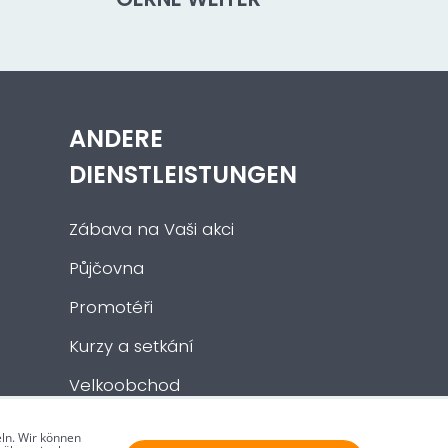
ANDERE
DIENSTLEISTUNGEN
Zábava na Vaši akci
Půjčovna
Promotéři
Kurzy a setkání
Velkoobchod
Nabídka práce
ln. Wir können