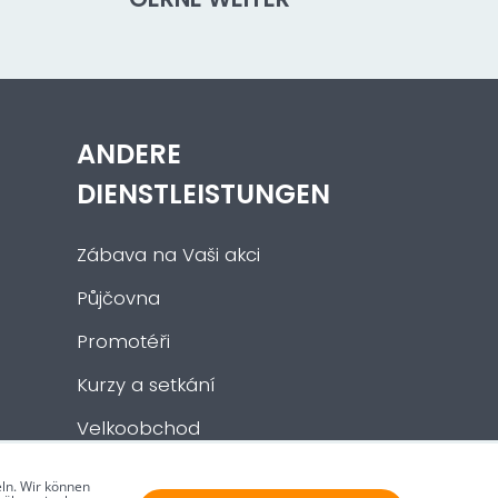
ANDERE
DIENSTLEISTUNGEN
Zábava na Vaši akci
Půjčovna
Promotéři
Kurzy a setkání
Velkoobchod
Nabídka práce
ln. Wir können