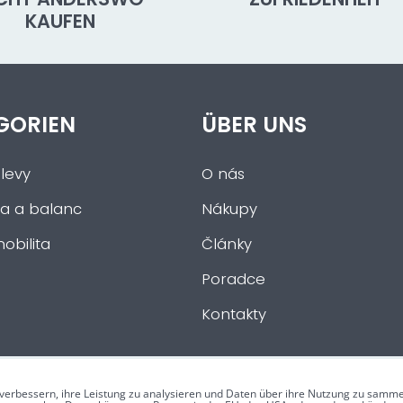
KAUFEN
GORIEN
ÜBER UNS
levy
O nás
a a balanc
Nákupy
obilita
Články
Poradce
Kontakty
verbessern, ihre Leistung zu analysieren und Daten über ihre Nutzung zu samme