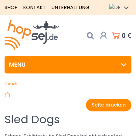
SHOP
KONTAKT
UNTERHALTUNG
0 €
MENU
Zurück
Seite drucken
Sled Dogs
Schnee-Schlittschuhe Sled Dogs beliebt sich sofort