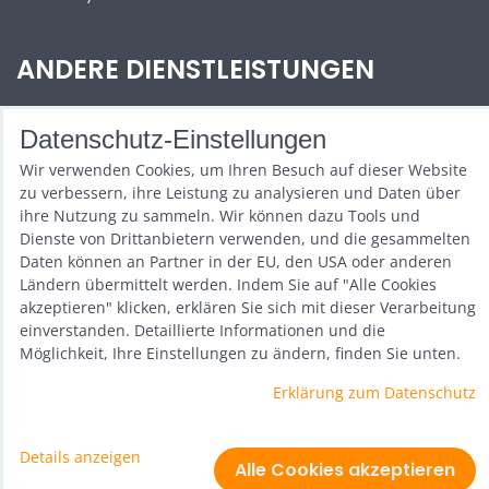
ANDERE DIENSTLEISTUNGEN
Zábava na Vaši akci
Datenschutz-Einstellungen
Půjčovna
Wir verwenden Cookies, um Ihren Besuch auf dieser Website
zu verbessern, ihre Leistung zu analysieren und Daten über
Promotéři
ihre Nutzung zu sammeln. Wir können dazu Tools und
Dienste von Drittanbietern verwenden, und die gesammelten
Kurzy a setkání
Daten können an Partner in der EU, den USA oder anderen
Ländern übermittelt werden. Indem Sie auf "Alle Cookies
Velkoobchod
akzeptieren" klicken, erklären Sie sich mit dieser Verarbeitung
einverstanden. Detaillierte Informationen und die
Nabídka práce
Möglichkeit, Ihre Einstellungen zu ändern, finden Sie unten.
Erklärung zum Datenschutz
Datenschutz-Einstellungen
Details anzeigen
Erklärung zum Datenschutz
Alle Cookies akzeptieren
Website erstellt mit:
ByznysWeb.cz