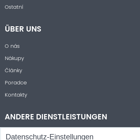
Ostatní
ÜBER UNS
O nás
Nákupy
Články
Poradce
Kontakty
ANDERE DIENSTLEISTUNGEN
Zábava na Vaši akci
Datenschutz-Einstellungen