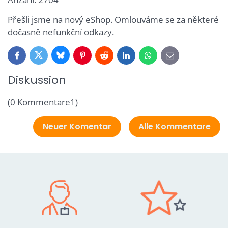
Přešli jsme na nový eShop. Omlouváme se za některé
dočasně nefunkční odkazy.
Bluesky
Twitter
Facebook
Pinterest
Reddit
LinkedIn
WhatsApp
E-
mail
Diskussion
(0 Kommentare1)
Neuer Komentar
Alle Kommentare