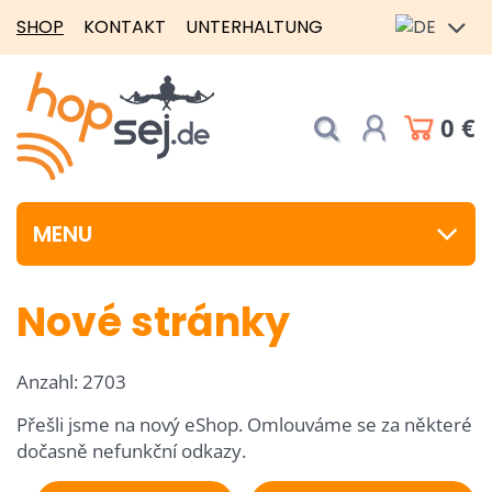
SHOP
KONTAKT
UNTERHALTUNG
0 €
MENU
Nové stránky
Anzahl: 2703
Přešli jsme na nový eShop. Omlouváme se za některé
dočasně nefunkční odkazy.