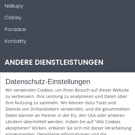
Nákupy
Články
Poradce
Kontakty
ANDERE DIENSTLEISTUNGEN
Zábava na Vaši akci
Datenschutz-Einstellungen
Půjčovna
Wir verwenden Cookies, um Ihren Besuch auf dieser Website
zu verbessern, ihre Leistung zu analysieren und Daten über
Promotéři
ihre Nutzung zu sammeln. Wir können dazu Tools und
Dienste von Drittanbietern verwenden, und die gesammelten
Kurzy a setkání
Daten können an Partner in der EU, den USA oder anderen
Ländern übermittelt werden. Indem Sie auf "Alle Cookies
Velkoobchod
akzeptieren" klicken, erklären Sie sich mit dieser Verarbeitung
einverstanden. Detaillierte Informationen und die