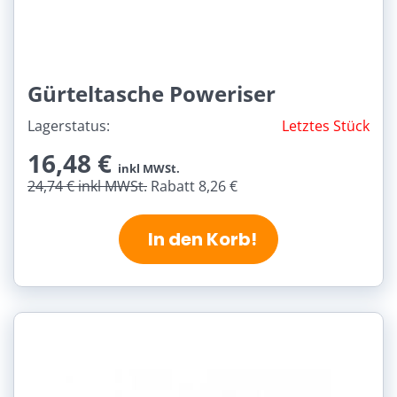
Gürteltasche Poweriser
Lagerstatus:
Letztes Stück
16,48 €
inkl MWSt.
24,74 €
inkl MWSt.
Rabatt 8,26 €
In den Korb!