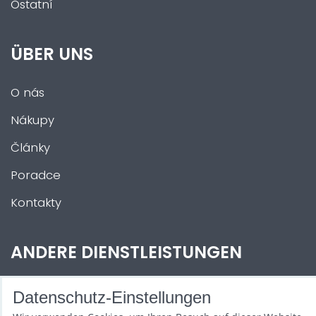
Ostatní
ÜBER UNS
O nás
Nákupy
Články
Poradce
Kontakty
ANDERE DIENSTLEISTUNGEN
Zábava na Vaši akci
Datenschutz-Einstellungen