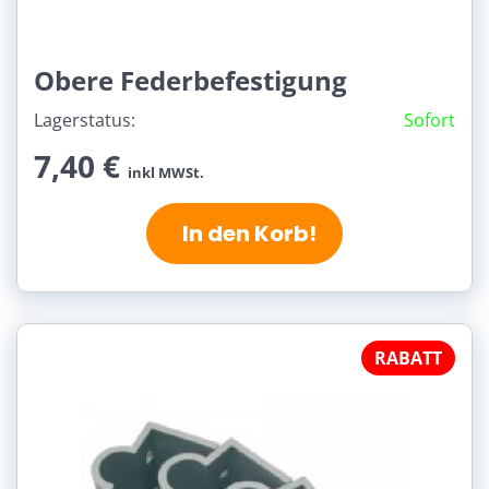
Obere Federbefestigung
Lagerstatus:
Sofort
7,40 €
inkl MWSt.
In den Korb!
RABATT